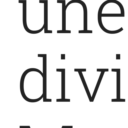
une
div