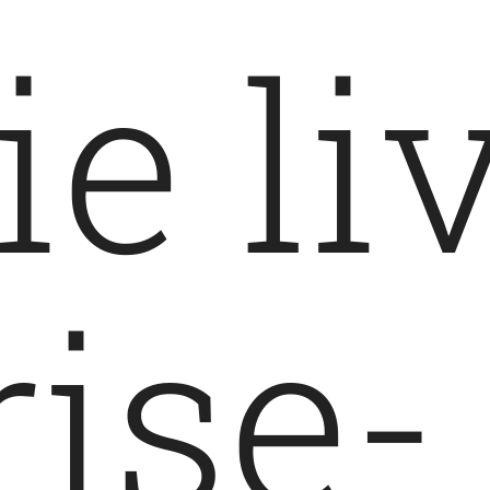
e li
rise-