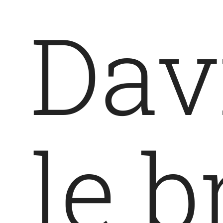
Davi
le b