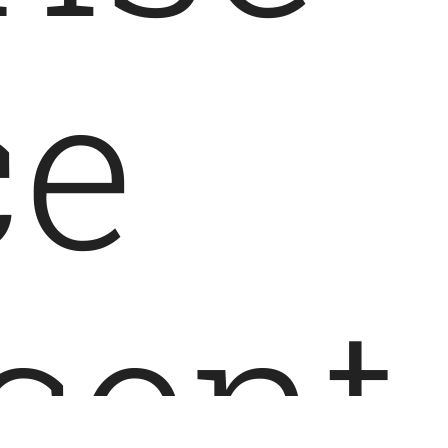
ce
cent