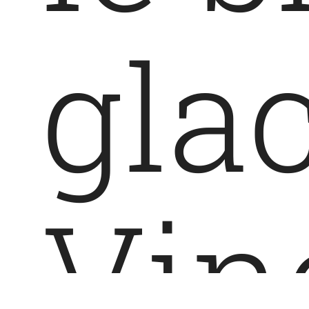
gla
Vin