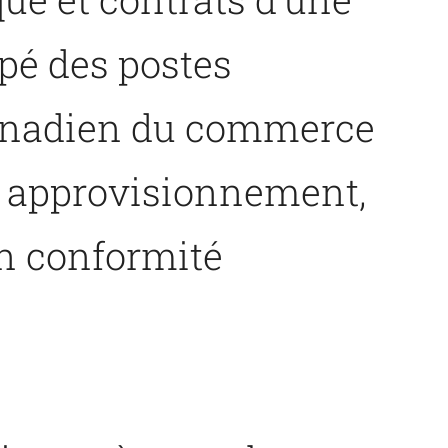
upé des postes
 canadien du commerce
en approvisionnement,
en conformité