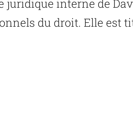
e juridique interne de Dav
nnels du droit. Elle est t
ité du Nouveau-Brunswick e
ise de la Rotman School o
nne des avocats d’entrepr