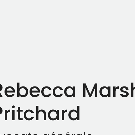
Rebecca Marsh
Pritchard