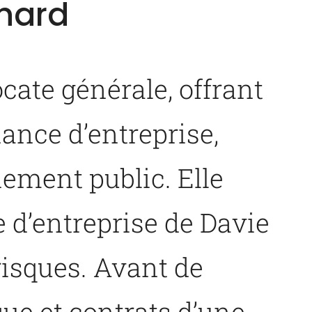
chard
ocate générale, offrant
ance d’entreprise,
nement public. Elle
ie d’entreprise de Davie
 risques. Avant de
que et contrats d’une