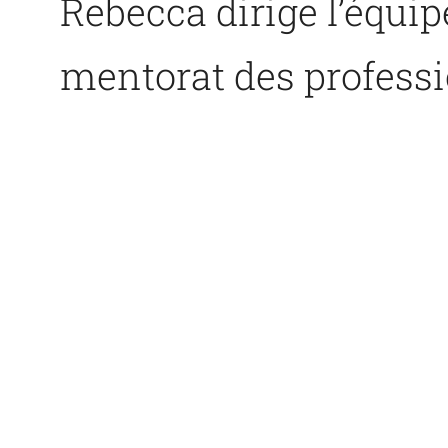
Rebecca dirige l’équip
mentorat des professio
en droit de l’Univers
d’avocate en entrepr
l’Association canadie