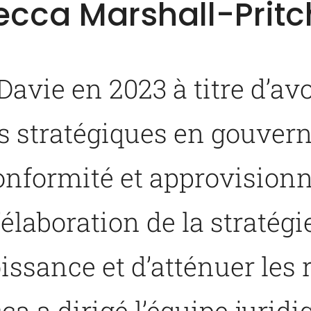
ecca Marshall-Prit
 Davie en 2023 à titre d’av
es stratégiques en gouvern
conformité et approvision
’élaboration de la stratég
oissance et d’atténuer les
ca a dirigé l’équipe juridi