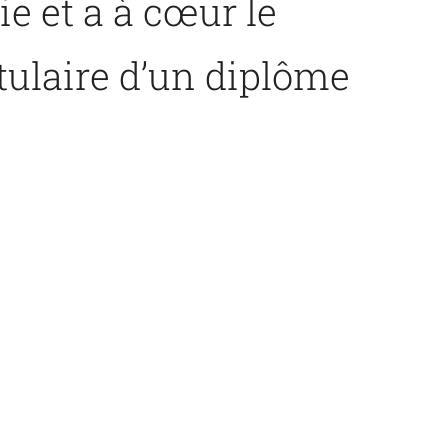
ie et a à cœur le
itulaire d’un diplôme
t d’une certification
f Management et de
ise.